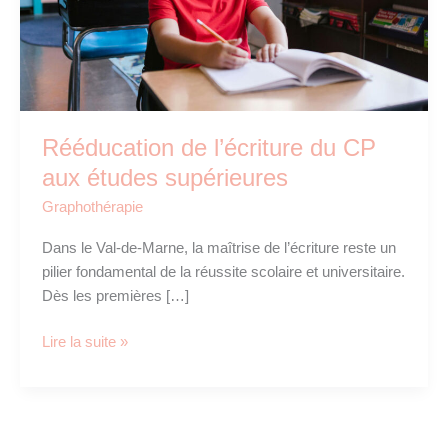
Rééducation de l’écriture du CP
aux études supérieures
Graphothérapie
Dans le Val-de-Marne, la maîtrise de l’écriture reste un
pilier fondamental de la réussite scolaire et universitaire.
Dès les premières […]
Rééducation
Lire la suite »
de
l’écriture
du
CP