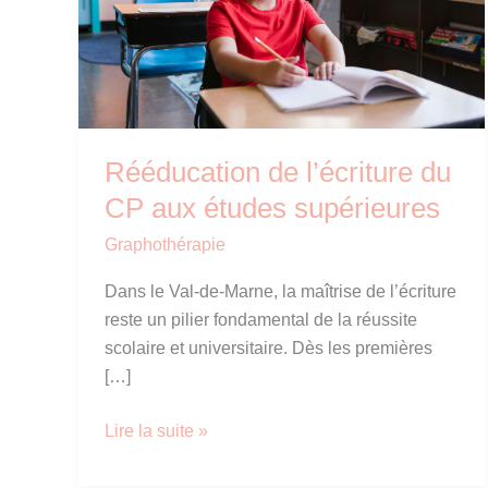
Rééducation de l’écriture du
CP aux études supérieures
Graphothérapie
Dans le Val-de-Marne, la maîtrise de l’écriture
reste un pilier fondamental de la réussite
scolaire et universitaire. Dès les premières
[…]
Rééducation
Lire la suite »
de
l’écriture